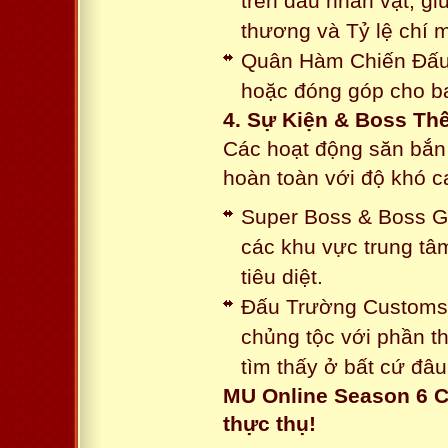
trên đầu nhân vật, gi
thương và Tỷ lệ chí 
Quân Hàm Chiến Đấu:
hoặc đóng góp cho ba
4. Sự Kiện & Boss Thế
Các hoạt động săn bắn 
hoàn toàn với độ khó 
Super Boss & Boss Gui
các khu vực trung tâ
tiêu diệt.
Đấu Trường Customs: 
chủng tộc với phần t
tìm thấy ở bất cứ đâu
MU Online Season 6 C
thực thụ!