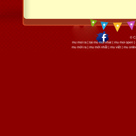
© C
mu moi ra | tai mu moi nhat | mu moi open
mu mới ra | mu mới nhất | mu việt | mu onli