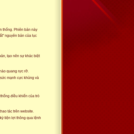
ền thống. Phiên bản này
ất" nguyên bản của lục
ản, tạo nên sự khác biệt
 hào quang rực rỡ.
ố sức mạnh cực khủng và
thống điều khiển của trò
ao tác trên website.
kỳ tiện lợi thông qua lệnh