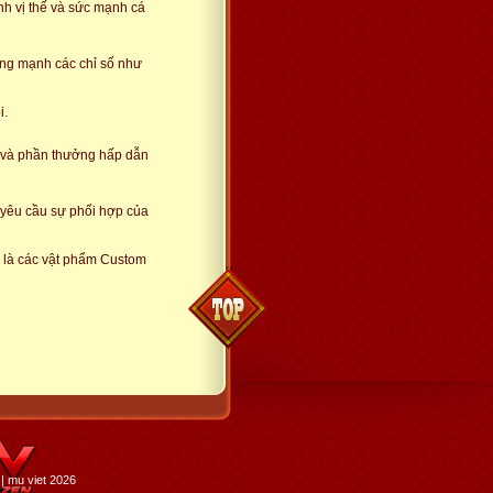
nh vị thế và sức mạnh cá
tăng mạnh các chỉ số như
i.
o và phần thưởng hấp dẫn
, yêu cầu sự phối hợp của
 là các vật phẩm Custom
| mu viet 2026