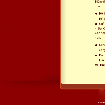
Điểm độ
nhân.
Hệ t
HP, 
Quân
4. Sự K
Các hoạ
hơn.
Supe
cả tậ
Đấu 
khôn
MU Onli
mu mo