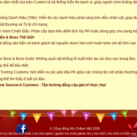
c đáo nhất của bản Custom là hệ thống hiển thị danh vị, giúp người chơi khẳng đị
hống Danh Hiệu (Title): Hiển thị các danh hiệu phát sáng trên đầu nhân vật, giúp 
Sát thương và Tỷ lệ chí mạng.
 Hàm Chiến Đấu: Phân cấp dựa trên điểm tích lũy PK hoặc đóng góp cho bang hộ
iện & Boss Thế Giới
t động săn bắn và tranh giành tài nguyên được làm mới hoàn toàn với độ khó ca
r Boss & Boss Guild: Những quái vật khổng lồ xuất hiện tại các khu vực trung tâm
p thể để tiêu diệt.
Trường Customs: Nơi diễn ra các giải đấu PK giữa các chủng tộc với phần thưởng
g thể tìm thấy ở bất cứ đâu.
ne Season 6 Customs - Tận hưởng đẳng cấp giải trí thực thụ!
© Cộng đồng Mu Online Việt 2026
i ra | tai mu moi nhat | mu moi open | game mu mới| game mu | mu mới | mu mới ra hôm nay 