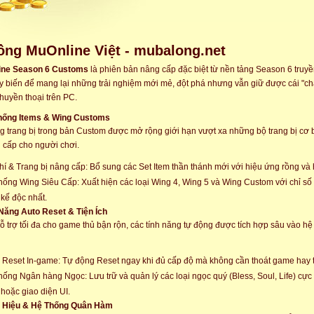
ng MuOnline Việt - mubalong.net
ine Season 6 Customs
là phiên bản nâng cấp đặc biệt từ nền tảng Season 6 truy
y biến để mang lại những trải nghiệm mới mẻ, đột phá nhưng vẫn giữ được cái "ch
huyền thoại trên PC.
Thống Items & Wing Customs
g trang bị trong bản Custom được mở rộng giới hạn vượt xa những bộ trang bị cơ b
 cấp cho người chơi.
hí & Trang bị nâng cấp: Bổ sung các Set Item thần thánh mới với hiệu ứng rồng và
hống Wing Siêu Cấp: Xuất hiện các loại Wing 4, Wing 5 và Wing Custom với chỉ s
t kế độc nhất.
 Năng Auto Reset & Tiện Ích
 trợ tối đa cho game thủ bận rộn, các tính năng tự động được tích hợp sâu vào hệ 
 Reset In-game: Tự động Reset ngay khi đủ cấp độ mà không cần thoát game hay th
hống Ngân hàng Ngọc: Lưu trữ và quản lý các loại ngọc quý (Bless, Soul, Life) cực 
 hoặc giao diện UI.
h Hiệu & Hệ Thống Quân Hàm