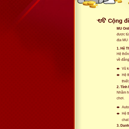
Cộng đồ
MU Onl
được tù
địa MU 
1. Hệ 
Hệ thốn
về đẳng
Vũ k
Hệ t
thiế
2. Tính
Nhằm hỗ
chơi.
Auto
Hệ t
chat
3. Dan