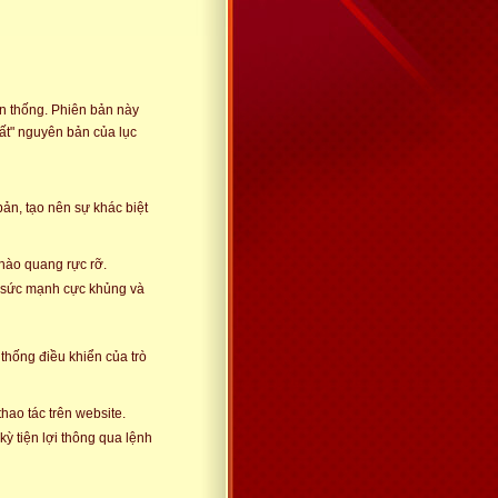
ền thống. Phiên bản này
ất" nguyên bản của lục
ản, tạo nên sự khác biệt
 hào quang rực rỡ.
ố sức mạnh cực khủng và
thống điều khiển của trò
ao tác trên website.
kỳ tiện lợi thông qua lệnh