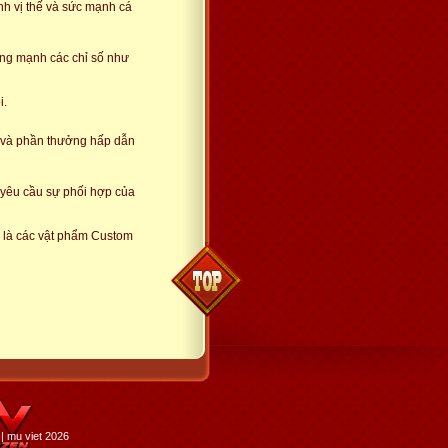
nh vị thế và sức mạnh cá
tăng mạnh các chỉ số như
i.
o và phần thưởng hấp dẫn
, yêu cầu sự phối hợp của
 là các vật phẩm Custom
| mu viet 2026