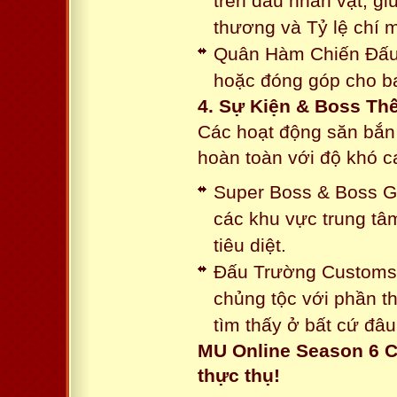
trên đầu nhân vật, gi
thương và Tỷ lệ chí 
Quân Hàm Chiến Đấu:
hoặc đóng góp cho ba
4. Sự Kiện & Boss Thế
Các hoạt động săn bắn 
hoàn toàn với độ khó 
Super Boss & Boss Gui
các khu vực trung tâ
tiêu diệt.
Đấu Trường Customs: 
chủng tộc với phần t
tìm thấy ở bất cứ đâu
MU Online Season 6 C
thực thụ!