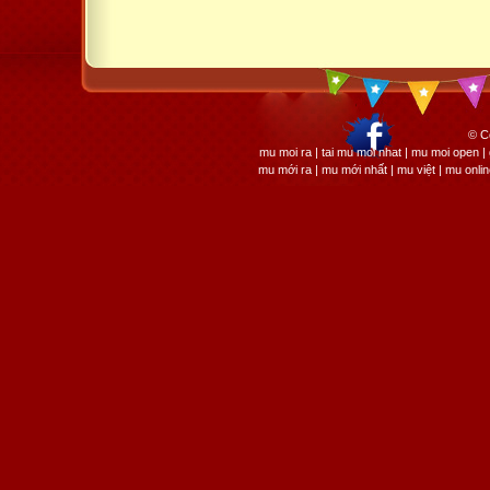
© C
mu moi ra | tai mu moi nhat | mu moi open
mu mới ra | mu mới nhất | mu việt | mu onli