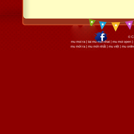
© C
mu moi ra | tai mu moi nhat | mu moi open
mu mới ra | mu mới nhất | mu việt | mu onli