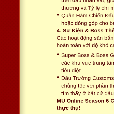
trên đầu nhân vật, gi
thương và Tỷ lệ chí 
Quân Hàm Chiến Đấu:
hoặc đóng góp cho ba
4. Sự Kiện & Boss Thế
Các hoạt động săn bắn 
hoàn toàn với độ khó 
Super Boss & Boss Gui
các khu vực trung tâ
tiêu diệt.
Đấu Trường Customs: 
chủng tộc với phần t
tìm thấy ở bất cứ đâu
MU Online Season 6 C
thực thụ!