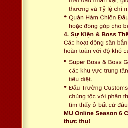
trên đầu nhân vật, gi
thương và Tỷ lệ chí 
Quân Hàm Chiến Đấu:
hoặc đóng góp cho ba
4. Sự Kiện & Boss Thế
Các hoạt động săn bắn 
hoàn toàn với độ khó 
Super Boss & Boss Gui
các khu vực trung tâ
tiêu diệt.
Đấu Trường Customs: 
chủng tộc với phần t
tìm thấy ở bất cứ đâu
MU Online Season 6 C
thực thụ!