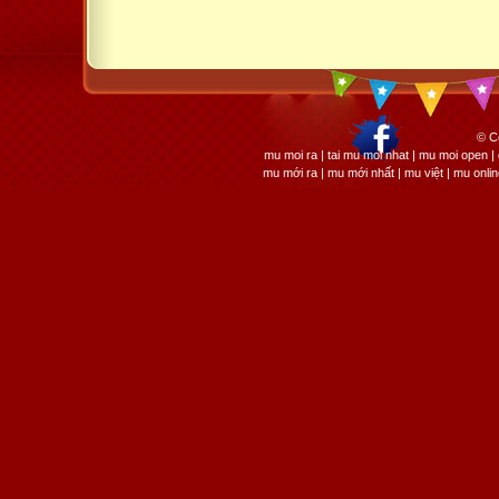
© C
mu moi ra | tai mu moi nhat | mu moi open
mu mới ra | mu mới nhất | mu việt | mu onli